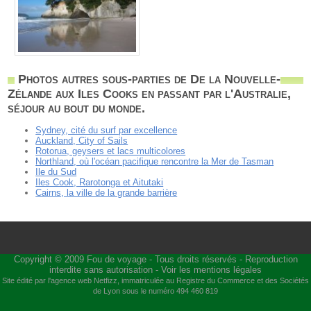
Photos autres sous-parties de De la Nouvelle-
Zélande aux Iles Cooks en passant par l'Australie,
séjour au bout du monde.
Sydney, cité du surf par excellence
Auckland, City of Sails
Rotorua, geysers et lacs multicolores
Northland, où l'océan pacifique rencontre la Mer de Tasman
Ile du Sud
Iles Cook, Rarotonga et Aitutaki
Cairns, la ville de la grande barrière
Copyright © 2009
Fou de voyage
- Tous droits réservés - Reproduction
interdite sans autorisation -
Voir les mentions légales
Site édité par l'agence web
Netfizz
, immatriculée au Registre du Commerce et des Sociétés
de Lyon sous le numéro 494 460 819