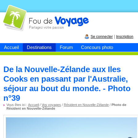
Fou de
voyage
|
Se connecter
Inscription
Accueil
Destinations
Forum
Concours photo
De la Nouvelle-Zélande aux Iles
Cooks en passant par l'Australie,
séjour au bout du monde. - Photo
n°39
Vous êtes ici :
Accueil
/
Vos voyages
/
Résident en Nouvelle-Zélande
/
Photo de
Résident en Nouvelle-Zélande