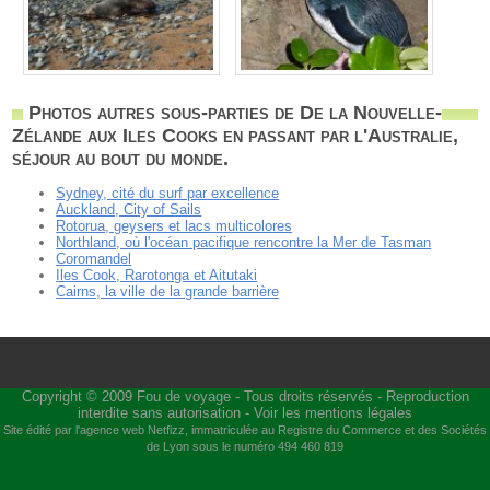
Photos autres sous-parties de De la Nouvelle-
Zélande aux Iles Cooks en passant par l'Australie,
séjour au bout du monde.
Sydney, cité du surf par excellence
Auckland, City of Sails
Rotorua, geysers et lacs multicolores
Northland, où l'océan pacifique rencontre la Mer de Tasman
Coromandel
Iles Cook, Rarotonga et Aitutaki
Cairns, la ville de la grande barrière
Copyright © 2009
Fou de voyage
- Tous droits réservés - Reproduction
interdite sans autorisation -
Voir les mentions légales
Site édité par l'agence web
Netfizz
, immatriculée au Registre du Commerce et des Sociétés
de Lyon sous le numéro 494 460 819