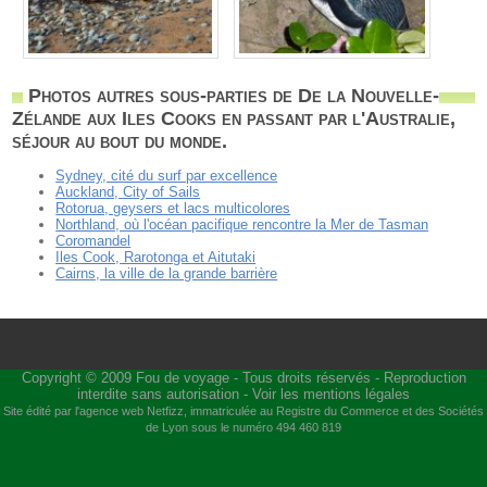
Photos autres sous-parties de De la Nouvelle-
Zélande aux Iles Cooks en passant par l'Australie,
séjour au bout du monde.
Sydney, cité du surf par excellence
Auckland, City of Sails
Rotorua, geysers et lacs multicolores
Northland, où l'océan pacifique rencontre la Mer de Tasman
Coromandel
Iles Cook, Rarotonga et Aitutaki
Cairns, la ville de la grande barrière
Copyright © 2009
Fou de voyage
- Tous droits réservés - Reproduction
interdite sans autorisation -
Voir les mentions légales
Site édité par l'agence web
Netfizz
, immatriculée au Registre du Commerce et des Sociétés
de Lyon sous le numéro 494 460 819