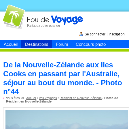
Fou de
voyage
|
Se connecter
Inscription
Accueil
Destinations
Forum
Concours photo
De la Nouvelle-Zélande aux Iles
Cooks en passant par l'Australie,
séjour au bout du monde. - Photo
n°44
Vous êtes ici :
Accueil
/
Vos voyages
/
Résident en Nouvelle-Zélande
/
Photo de
Résident en Nouvelle-Zélande