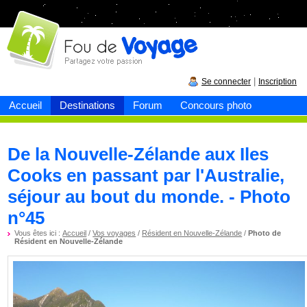
Fou de
voyage
|
Se connecter
Inscription
Accueil
Destinations
Forum
Concours photo
De la Nouvelle-Zélande aux Iles
Cooks en passant par l'Australie,
séjour au bout du monde. - Photo
n°45
Vous êtes ici :
Accueil
/
Vos voyages
/
Résident en Nouvelle-Zélande
/
Photo de
Résident en Nouvelle-Zélande