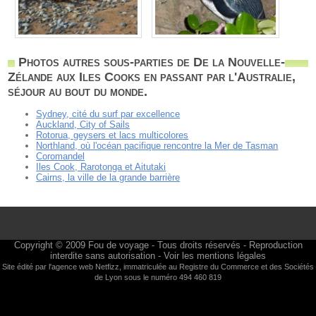
Photos autres sous-parties de De la Nouvelle-
Zélande aux Iles Cooks en passant par l'Australie,
séjour au bout du monde.
Sydney, cité du surf par excellence
Auckland, City of Sails
Rotorua, geysers et lacs multicolores
Northland, où l'océan pacifique rencontre la Mer de Tasman
Coromandel
Iles Cook, Rarotonga et Aitutaki
Cairns, la ville de la grande barrière
Copyright © 2009
Fou de voyage
- Tous droits réservés - Reproduction
interdite sans autorisation -
Voir les mentions légales
Site édité par l'agence web
Netfizz
, immatriculée au Registre du Commerce et des Sociétés
de Lyon sous le numéro 494 460 819