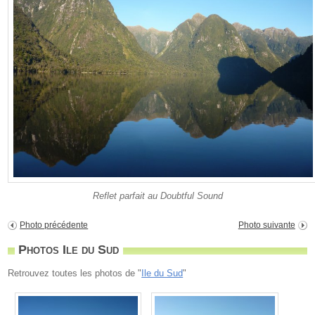
Reflet parfait au Doubtful Sound
Photo précédente
Photo suivante
Photos Ile du Sud
Retrouvez toutes les photos de "
Ile du Sud
"