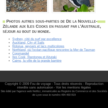
Photos autres sous-parties de De la Nouvelle-
Zélande aux Iles Cooks en passant par l'Australie,
séjour au bout du monde.
Sydney, cité du surf par excellence
Auckland, City of Sails
Rotorua, geysers et lacs multicolores
Northland, où l'océan pacifique rencontre la Mer de Tasman
Coromandel
Iles Cook, Rarotonga et Aitutaki
Cairns, la ville de la grande barrière
Copyright © 2009
Fou de voyage
- Tous droits réservés - Reproduction
interdite sans autorisation -
Voir les mentions légales
Site édité par l'agence web
Netfizz
, immatriculée au Registre du Commerce et des Sociétés
de Lyon sous le numéro 494 460 819