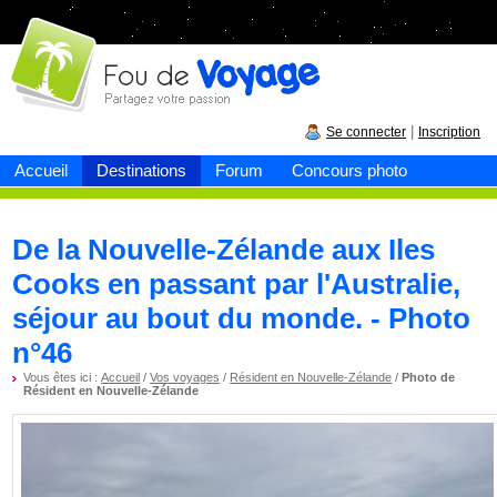
Fou de
voyage
|
Se connecter
Inscription
Accueil
Destinations
Forum
Concours photo
De la Nouvelle-Zélande aux Iles
Cooks en passant par l'Australie,
séjour au bout du monde. - Photo
n°46
Vous êtes ici :
Accueil
/
Vos voyages
/
Résident en Nouvelle-Zélande
/
Photo de
Résident en Nouvelle-Zélande