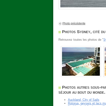
Photo précédente
Photos Sydney, cité du
Retrouvez toutes les photos de "
S
Photos autres sous-par
séjour au bout du monde.
Auckland, City of Sails
Rotorua, geysers et lacs mu