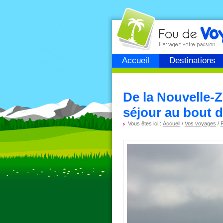
Fou de
voyage
Accueil
Destinations
De la Nouvelle-Z
séjour au bout 
Vous êtes ici :
Accueil
/
Vos voyages
/