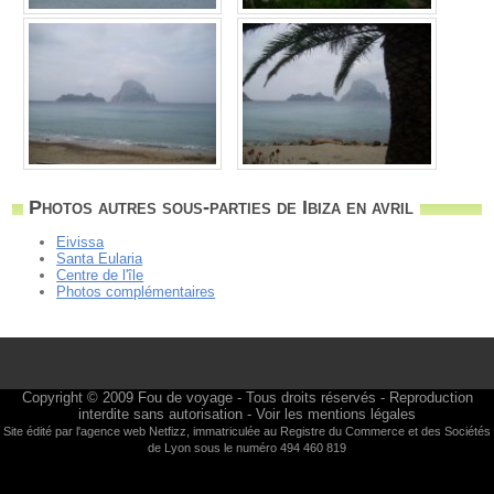
Photos autres sous-parties de Ibiza en avril
Eivissa
Santa Eularia
Centre de l'île
Photos complémentaires
Copyright © 2009
Fou de voyage
- Tous droits réservés - Reproduction
interdite sans autorisation -
Voir les mentions légales
Site édité par l'agence web
Netfizz
, immatriculée au Registre du Commerce et des Sociétés
de Lyon sous le numéro 494 460 819