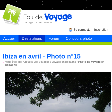
Fou de
voyage
|
Se connecter
Inscription
Accueil
Destinations
Forum
Concours photo
Ibiza en avril - Photo n°15
Vous êtes ici :
Accueil
/
Vos voyages
/
Voyage en Espagne
/
Photo de Voyage en
Espagne