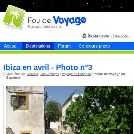
Fou de
voyage
|
Se connecter
Inscription
Accueil
Destinations
Forum
Concours photo
Ibiza en avril - Photo n°3
Vous êtes ici :
Accueil
/
Vos voyages
/
Voyage en Espagne
/
Photo de Voyage en
Espagne