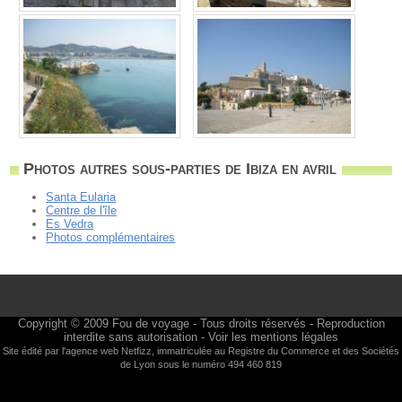
Photos autres sous-parties de Ibiza en avril
Santa Eularia
Centre de l'île
Es Vedra
Photos complémentaires
Copyright © 2009
Fou de voyage
- Tous droits réservés - Reproduction
interdite sans autorisation -
Voir les mentions légales
Site édité par l'agence web
Netfizz
, immatriculée au Registre du Commerce et des Sociétés
de Lyon sous le numéro 494 460 819