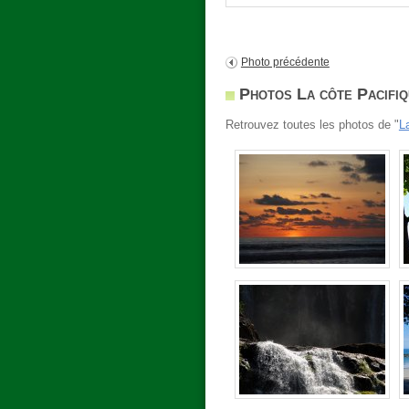
Photo précédente
Photos La côte Pacifiq
Retrouvez toutes les photos de "
L