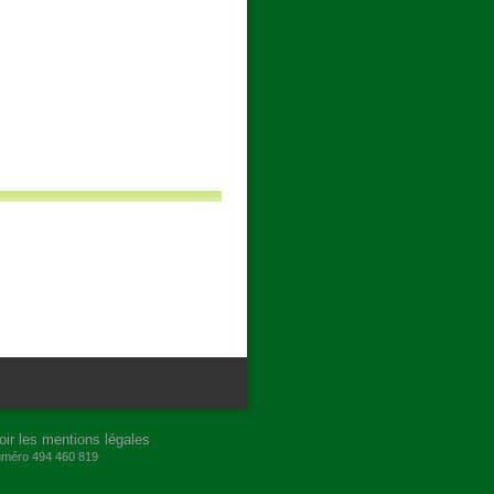
oir les mentions légales
numéro 494 460 819