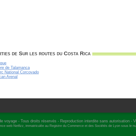
ties de Sur les routes du Costa Rica
ique
llère de Talamanca
arc National Corcovado
lcan Arenal
de voyage
- Tous droits réservés - Reproduction interdite sans autorisation -
V
gence web
Netfizz
, immatriculée au Registre du Commerce et des Sociétés de Lyon sous le 