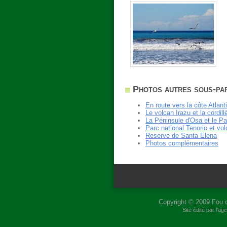
Photos autres sous-par
En route vers la côte Atlant
Le volcan Irazu et la cordi
La Péninsule d'Osa et le P
Parc national Tenorio et vo
Reserve de Santa Elena
Photos complémentaires
Copyright © 2009
Fou 
Site édité par l'a