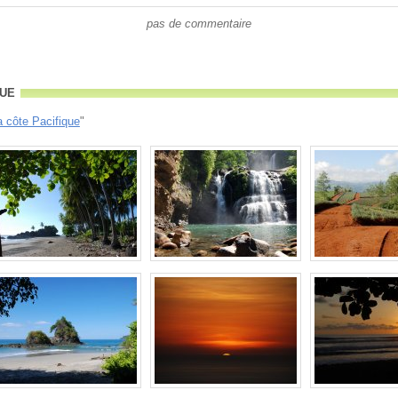
pas de commentaire
ue
a côte Pacifique
"