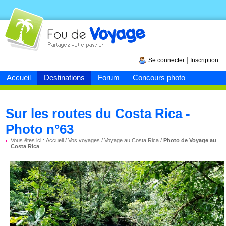
Fou de
voyage
|
Se connecter
Inscription
Accueil
Destinations
Forum
Concours photo
Sur les routes du Costa Rica -
Photo n°63
Vous êtes ici :
Accueil
/
Vos voyages
/
Voyage au Costa Rica
/
Photo de Voyage au
Costa Rica