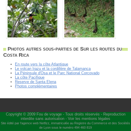
Photos autres sous-parties de Sur les routes du
Costa Rica
En route vers la côte Atlantique
Le volcan Irazu et la cordillère de Talamanca
La Péninsule d'Osa et le Parc National Corcovado
La côte Pacifique
Reserve de Santa Elena
Photos complémentaires
Copyright © 2009
Fou de voyage
- Tous droits réservés - Reproduction
interdite sans autorisation -
Voir les mentions légales
Site édité par l'agence web
Netfizz
, immatriculée au Registre du Commerce et des Sociétés
de Lyon sous le numéro 494 460 819