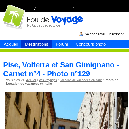
Fou de
voyage
|
Se connecter
Inscription
Accueil
Destinations
Forum
Concours photo
Pise, Volterra et San Gimignano -
Carnet n°4 - Photo n°129
Vous êtes ici :
Accueil
/
Vos voyages
/
Location de vacances en Italie
/
Photo de
Location de vacances en Italie