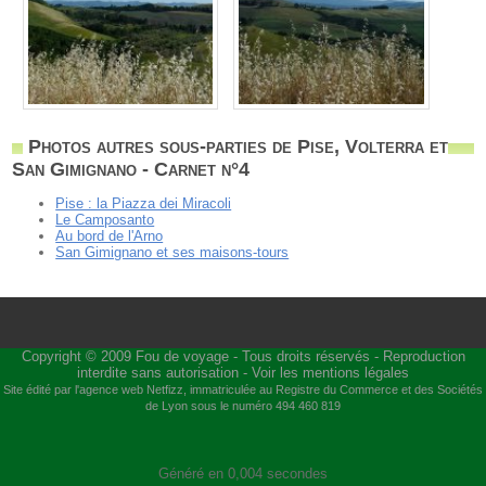
Photos autres sous-parties de Pise, Volterra et
San Gimignano - Carnet n°4
Pise : la Piazza dei Miracoli
Le Camposanto
Au bord de l'Arno
San Gimignano et ses maisons-tours
Copyright © 2009
Fou de voyage
- Tous droits réservés - Reproduction
interdite sans autorisation -
Voir les mentions légales
Site édité par l'agence web
Netfizz
, immatriculée au Registre du Commerce et des Sociétés
de Lyon sous le numéro 494 460 819
Généré en 0,004 secondes