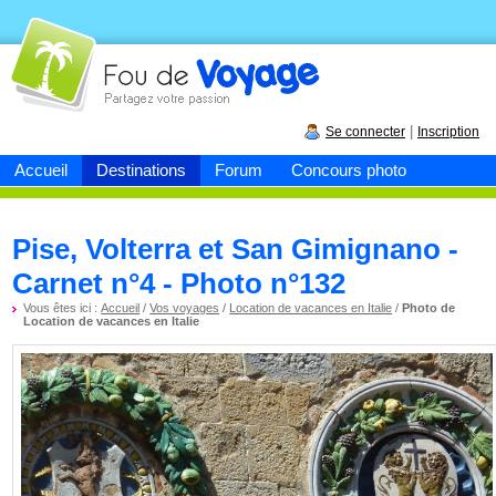
Fou de
voyage
|
Se connecter
Inscription
Accueil
Destinations
Forum
Concours photo
Pise, Volterra et San Gimignano -
Carnet n°4 - Photo n°132
Vous êtes ici :
Accueil
/
Vos voyages
/
Location de vacances en Italie
/
Photo de
Location de vacances en Italie