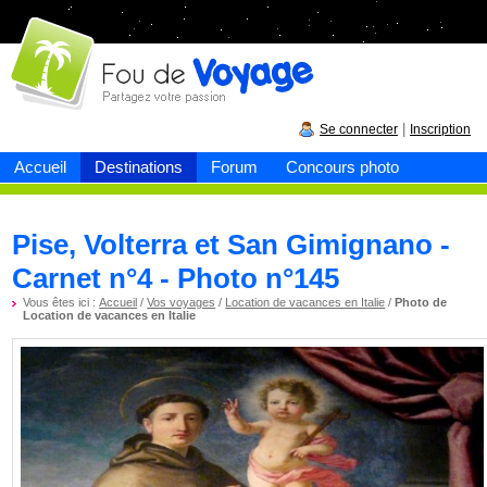
Fou de
voyage
|
Se connecter
Inscription
Accueil
Destinations
Forum
Concours photo
Pise, Volterra et San Gimignano -
Carnet n°4 - Photo n°145
Vous êtes ici :
Accueil
/
Vos voyages
/
Location de vacances en Italie
/
Photo de
Location de vacances en Italie