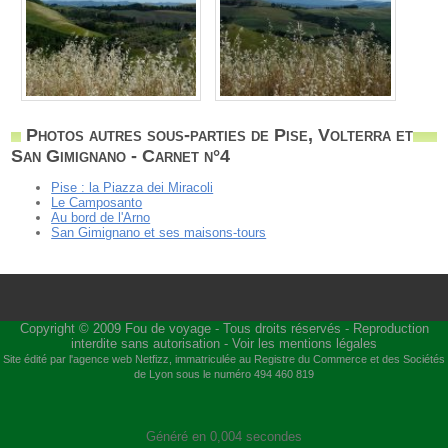
Photos autres sous-parties de Pise, Volterra et
San Gimignano - Carnet n°4
Pise : la Piazza dei Miracoli
Le Camposanto
Au bord de l'Arno
San Gimignano et ses maisons-tours
Copyright © 2009
Fou de voyage
- Tous droits réservés - Reproduction
interdite sans autorisation -
Voir les mentions légales
Site édité par l'agence web
Netfizz
, immatriculée au Registre du Commerce et des Sociétés
de Lyon sous le numéro 494 460 819
Généré en 0,004 secondes