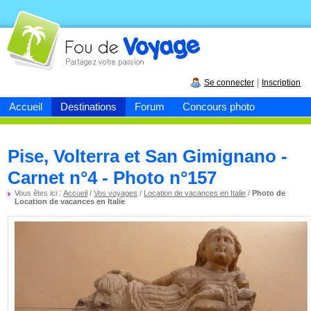
Fou de
voyage
|
Se connecter
Inscription
Accueil
Destinations
Forum
Concours photo
Pise, Volterra et San Gimignano -
Carnet n°4 - Photo n°157
Vous êtes ici :
Accueil
/
Vos voyages
/
Location de vacances en Italie
/
Photo de
Location de vacances en Italie