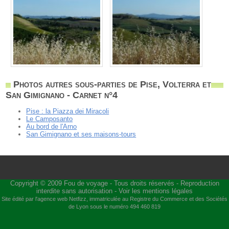
Photos autres sous-parties de Pise, Volterra et
San Gimignano - Carnet n°4
Pise : la Piazza dei Miracoli
Le Camposanto
Au bord de l'Arno
San Gimignano et ses maisons-tours
Copyright © 2009
Fou de voyage
- Tous droits réservés - Reproduction
interdite sans autorisation -
Voir les mentions légales
Site édité par l'agence web
Netfizz
, immatriculée au Registre du Commerce et des Sociétés
de Lyon sous le numéro 494 460 819