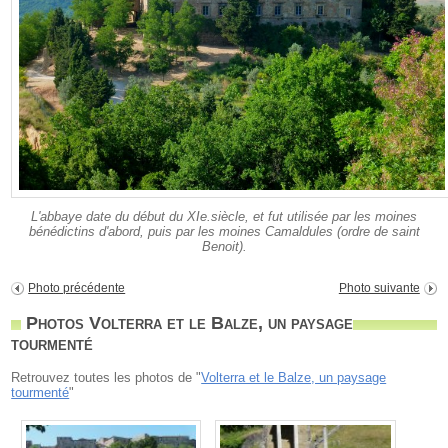
L'abbaye date du début du XIe.siècle, et fut utilisée par les moines
bénédictins d'abord, puis par les moines Camaldules (ordre de saint
Benoit).
Photo précédente
Photo suivante
Photos Volterra et le Balze, un paysage
tourmenté
Retrouvez toutes les photos de "
Volterra et le Balze, un paysage
tourmenté
"