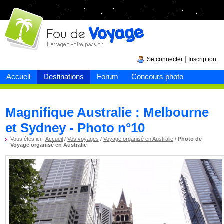
Fou de
voyage
|
Se connecter
Inscription
Accueil
Destinations
Forum
Concours photo
Magnifique Australie : Melbourne
et Sydney - Photo n°10
Vous êtes ici :
Accueil
/
Vos voyages
/
Voyage organisé en Australie
/
Photo de
Voyage organisé en Australie