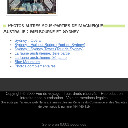
Photos autres sous-parties de Magnifique
Australie : Melbourne et Sydney
Sydney : Opéra
Sydney : Harbour Bridge (Pont de Sydney)
Sydney : Sydney Tower (Tour de Sydney)
La faune australienne, 1ère partie
La faune australienne, 2è partie
Blue Mountains
Photos complémentaires
Copyright © 2009
Fou de voyage
- Tous droits réservés - Reproduction
interdite sans autorisation -
Voir les mentions légales
Site édité par l'agence web
Netfizz
, immatriculée au Registre du Commerce et des Sociétés
de Lyon sous le numéro 494 460 819
Généré en 0,003 secondes