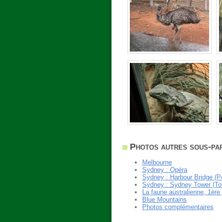
Photos autres sous-par
Melbourne
Sydney : Opéra
Sydney : Harbour Bridge (P
Sydney : Sydney Tower (To
La faune australienne, 1ère 
Blue Mountains
Photos complémentaires