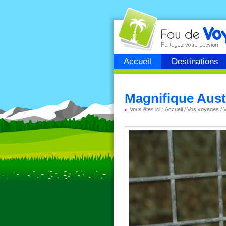
Fou de
voyage
Accueil
Destinations
Magnifique Aust
Vous êtes ici :
Accueil
/
Vos voyages
/
V