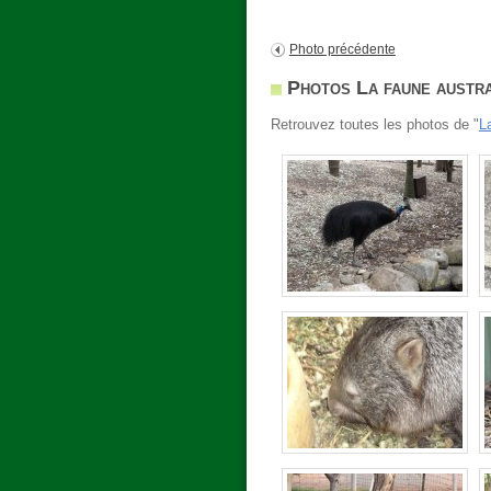
Photo précédente
Photos La faune austra
Retrouvez toutes les photos de "
L