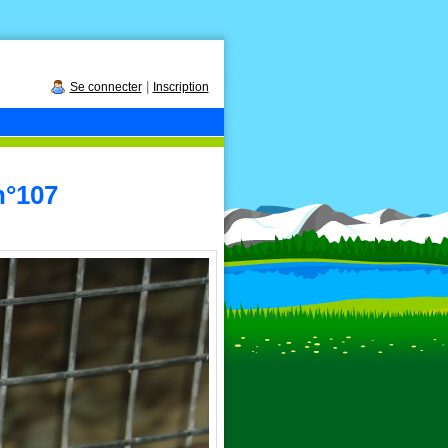
|
Se connecter
Inscription
n°107