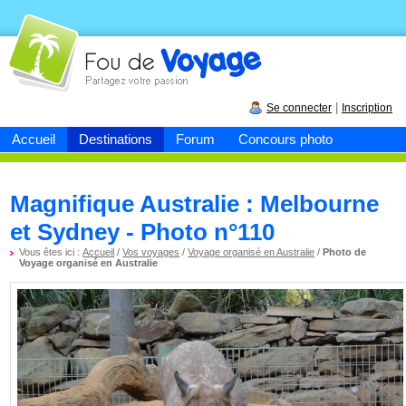
Fou de
voyage
|
Se connecter
Inscription
Accueil
Destinations
Forum
Concours photo
Magnifique Australie : Melbourne
et Sydney - Photo n°110
Vous êtes ici :
Accueil
/
Vos voyages
/
Voyage organisé en Australie
/
Photo de
Voyage organisé en Australie