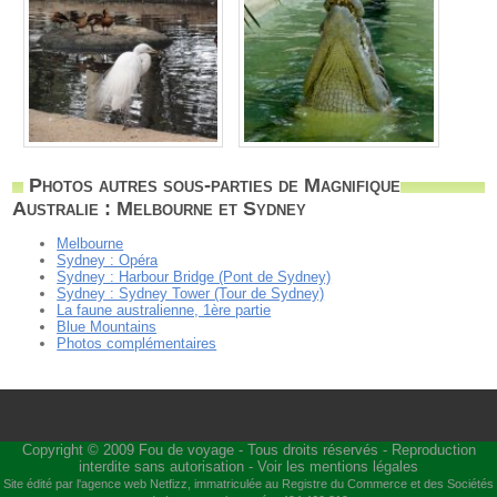
Photos autres sous-parties de Magnifique
Australie : Melbourne et Sydney
Melbourne
Sydney : Opéra
Sydney : Harbour Bridge (Pont de Sydney)
Sydney : Sydney Tower (Tour de Sydney)
La faune australienne, 1ère partie
Blue Mountains
Photos complémentaires
Copyright © 2009
Fou de voyage
- Tous droits réservés - Reproduction
interdite sans autorisation -
Voir les mentions légales
Site édité par l'agence web
Netfizz
, immatriculée au Registre du Commerce et des Sociétés