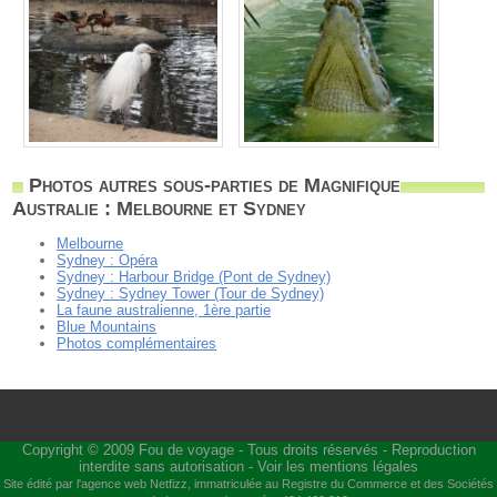
Photos autres sous-parties de Magnifique
Australie : Melbourne et Sydney
Melbourne
Sydney : Opéra
Sydney : Harbour Bridge (Pont de Sydney)
Sydney : Sydney Tower (Tour de Sydney)
La faune australienne, 1ère partie
Blue Mountains
Photos complémentaires
Copyright © 2009
Fou de voyage
- Tous droits réservés - Reproduction
interdite sans autorisation -
Voir les mentions légales
Site édité par l'agence web
Netfizz
, immatriculée au Registre du Commerce et des Sociétés