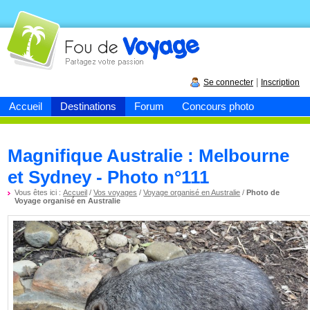
Fou de
voyage
|
Se connecter
Inscription
Accueil
Destinations
Forum
Concours photo
Magnifique Australie : Melbourne
et Sydney - Photo n°111
Vous êtes ici :
Accueil
/
Vos voyages
/
Voyage organisé en Australie
/
Photo de
Voyage organisé en Australie