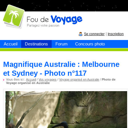
Fou de
voyage
|
Se connecter
Inscription
Accueil
Destinations
Forum
Concours photo
Magnifique Australie : Melbourne
et Sydney - Photo n°117
Vous êtes ici :
Accueil
/
Vos voyages
/
Voyage organisé en Australie
/
Photo de
Voyage organisé en Australie