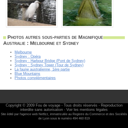
Photos autres sous-parties de Magnifique
Australie : Melbourne et Sydney
Melbourne
Sydney : Opéra
Sydney : Harbour Bridge (Pont de Sydney)
Sydney : Sydney Tower (Tour de Sydney)
La faune australienne, 1ère partie
Blue Mountains
Photos complémentaires
Copyright © 2009
Fou de voyage
- Tous droits réservés - Reproduction
interdite sans autorisation -
Voir les mentions légales
Site édité par l'agence web
Netfizz
, immatriculée au Registre du Commerce et des Sociétés
de Lyon sous le numéro 494 460 819