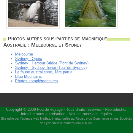
Photos autres sous-parties de Magnifique
Australie : Melbourne et Sydney
Melbourne
Sydney : Opéra
Sydney : Harbour Bridge (Pont de Sydney)
Sydney : Sydney Tower (Tour de Sydney)
La faune australienne, 1ère partie
Blue Mountains
Photos complémentaires
Copyright © 2009
Fou de voyage
- Tous droits réservés - Reproduction
interdite sans autorisation -
Voir les mentions légales
Site édité par l'agence web
Netfizz
, immatriculée au Registre du Commerce et des Sociétés
de Lyon sous le numéro 494 460 819