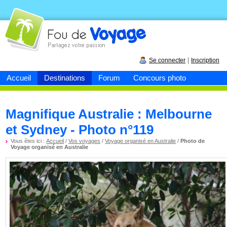
Fou de
voyage
|
Se connecter
Inscription
Accueil
Destinations
Forum
Concours photo
Magnifique Australie : Melbourne
et Sydney - Photo n°119
Vous êtes ici :
Accueil
/
Vos voyages
/
Voyage organisé en Australie
/
Photo de
Voyage organisé en Australie