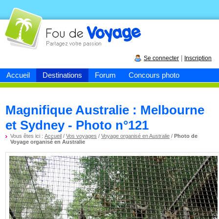
Fou de
voyage
|
Se connecter
Inscription
Accueil
Destinations
Forum
Concours photo
Magnifique Australie : Melbourne
et Sydney - Photo n°121
Vous êtes ici :
Accueil
/
Vos voyages
/
Voyage organisé en Australie
/
Photo de
Voyage organisé en Australie