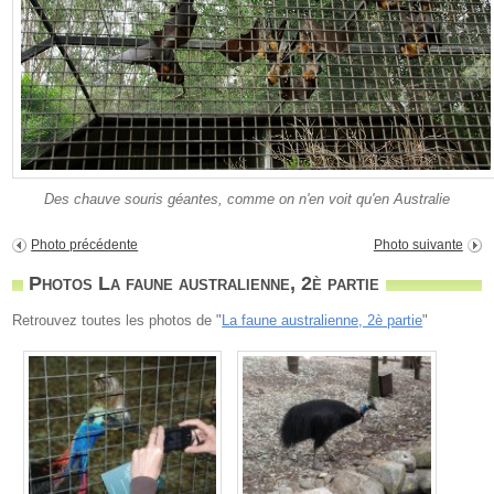
Des chauve souris géantes, comme on n'en voit qu'en Australie
Photo précédente
Photo suivante
Photos La faune australienne, 2è partie
Retrouvez toutes les photos de "
La faune australienne, 2è partie
"