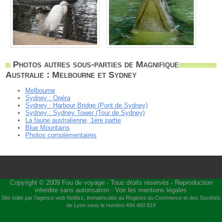
Photos autres sous-parties de Magnifique
Australie : Melbourne et Sydney
Melbourne
Sydney : Opéra
Sydney : Harbour Bridge (Pont de Sydney)
Sydney : Sydney Tower (Tour de Sydney)
La faune australienne, 1ère partie
Blue Mountains
Photos complémentaires
Copyright © 2009
Fou de voyage
- Tous droits réservés - Reproduction
interdite sans autorisation -
Voir les mentions légales
Site édité par l'agence web
Netfizz
, immatriculée au Registre du Commerce et des Sociétés
de Lyon sous le numéro 494 460 819