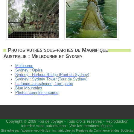
Photos autres sous-parties de Magnifique
Australie : Melbourne et Sydney
Melbourne
Sydney : Opéra
Sydney : Harbour Bridge (Pont de Sydney)
Sydney : Sydney Tower (Tour de Sydney)
La faune australienne, 1ère partie
Blue Mountains
Photos complémentaires
Copyright © 2009
Fou de voyage
- Tous droits réservés - Reproduction
interdite sans autorisation -
Voir les mentions légales
Site édité par l'agence web
Netfizz
, immatriculée au Registre du Commerce et des Sociétés