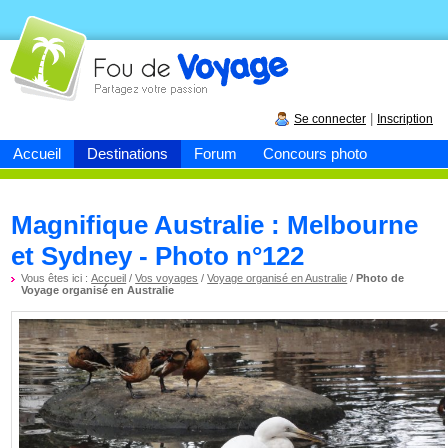
Fou de
voyage
|
Se connecter
Inscription
Accueil
Destinations
Forum
Concours photo
Magnifique Australie : Melbourne
et Sydney - Photo n°122
Vous êtes ici :
Accueil
/
Vos voyages
/
Voyage organisé en Australie
/
Photo de
Voyage organisé en Australie