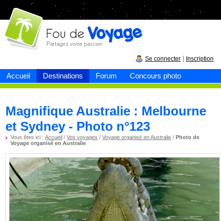
Fou de
voyage
|
Se connecter
Inscription
Accueil
Destinations
Forum
Concours photo
Magnifique Australie : Melbourne
et Sydney - Photo n°123
Vous êtes ici :
Accueil
/
Vos voyages
/
Voyage organisé en Australie
/
Photo de
Voyage organisé en Australie