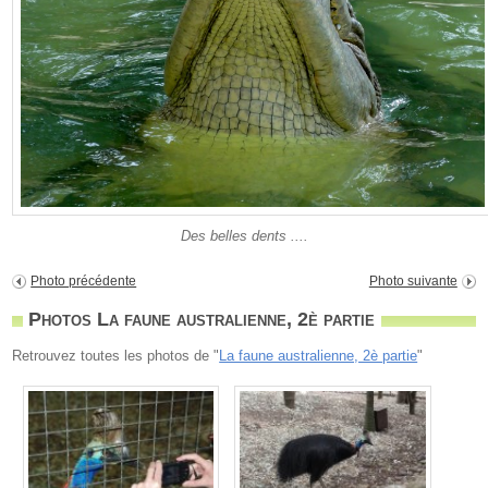
Des belles dents ....
Photo précédente
Photo suivante
Photos La faune australienne, 2è partie
Retrouvez toutes les photos de "
La faune australienne, 2è partie
"