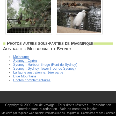
Photos autres sous-parties de Magnifique
Australie : Melbourne et Sydney
Melbourne
Sydney : Opéra
Sydney : Harbour Bridge (Pont de Sydney)
Sydney : Sydney Tower (Tour de Sydney)
La faune australienne, 1ère partie
Blue Mountains
Photos complémentaires
Copyright © 2009
Fou de voyage
- Tous droits réservés - Reproduction
interdite sans autorisation -
Voir les mentions légales
Site édité par l'agence web
Netfizz
, immatriculée au Registre du Commerce et des Sociétés