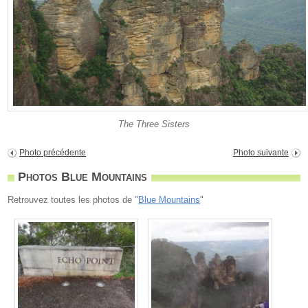
The Three Sisters
Photo précédente
Photo suivante
Photos Blue Mountains
Retrouvez toutes les photos de "
Blue Mountains
"