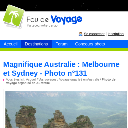
Fou de
voyage
|
Se connecter
Inscription
Accueil
Destinations
Forum
Concours photo
Magnifique Australie : Melbourne
et Sydney - Photo n°131
Vous êtes ici :
Accueil
/
Vos voyages
/
Voyage organisé en Australie
/
Photo de
Voyage organisé en Australie