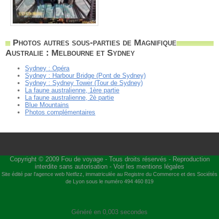
Photos autres sous-parties de Magnifique
Australie : Melbourne et Sydney
Sydney : Opéra
Sydney : Harbour Bridge (Pont de Sydney)
Sydney : Sydney Tower (Tour de Sydney)
La faune australienne, 1ère partie
La faune australienne, 2è partie
Blue Mountains
Photos complémentaires
Copyright © 2009
Fou de voyage
- Tous droits réservés - Reproduction
interdite sans autorisation -
Voir les mentions légales
Site édité par l'agence web
Netfizz
, immatriculée au Registre du Commerce et des Sociétés
de Lyon sous le numéro 494 460 819
Généré en 0,003 secondes