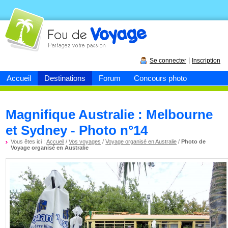
Fou de
voyage
|
Se connecter
Inscription
Accueil
Destinations
Forum
Concours photo
Magnifique Australie : Melbourne
et Sydney - Photo n°14
Vous êtes ici :
Accueil
/
Vos voyages
/
Voyage organisé en Australie
/
Photo de
Voyage organisé en Australie