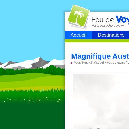
Fou de
voyage
Accueil
Destinations
Magnifique Aust
Vous êtes ici :
Accueil
/
Vos voyages
/
V