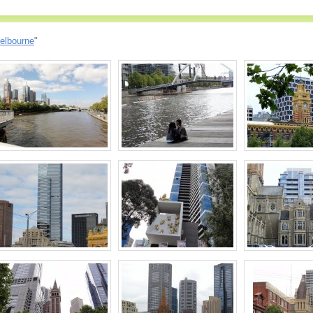
elbourne
"