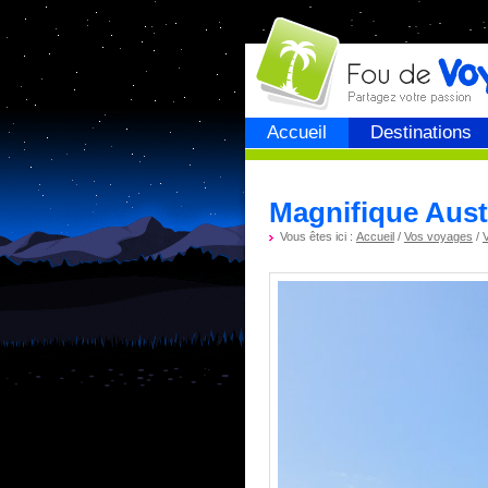
Fou de
voyage
Accueil
Destinations
Magnifique Aust
Vous êtes ici :
Accueil
/
Vos voyages
/
V