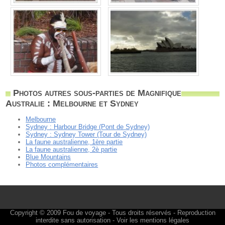
Photos autres sous-parties de Magnifique
Australie : Melbourne et Sydney
Melbourne
Sydney : Harbour Bridge (Pont de Sydney)
Sydney : Sydney Tower (Tour de Sydney)
La faune australienne, 1ère partie
La faune australienne, 2è partie
Blue Mountains
Photos complémentaires
Copyright © 2009
Fou de voyage
- Tous droits réservés - Reproduction
interdite sans autorisation -
Voir les mentions légales