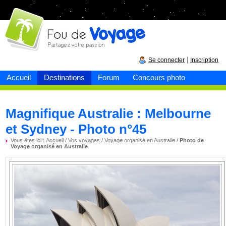
Fou de
voyage
|
Se connecter
Inscription
Accueil
Destinations
Forum
Concours photo
Magnifique Australie : Melbourne
et Sydney - Photo n°45
Vous êtes ici :
Accueil
/
Vos voyages
/
Voyage organisé en Australie
/
Photo de
Voyage organisé en Australie