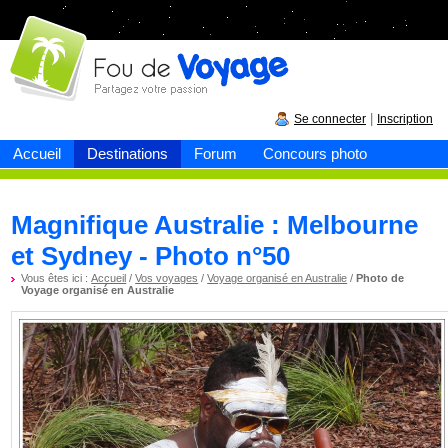
Fou de
voyage
|
Se connecter
Inscription
Accueil
Destinations
Forum
Concours photo
Magnifique Australie : Melbourne
et Sydney - Photo n°50
Vous êtes ici :
Accueil
/
Vos voyages
/
Voyage organisé en Australie
/
Photo de
Voyage organisé en Australie