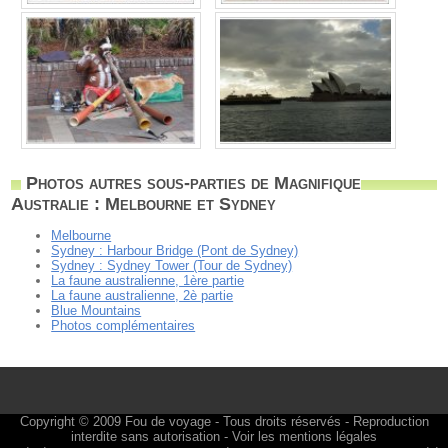
Photos autres sous-parties de Magnifique
Australie : Melbourne et Sydney
Melbourne
Sydney : Harbour Bridge (Pont de Sydney)
Sydney : Sydney Tower (Tour de Sydney)
La faune australienne, 1ère partie
La faune australienne, 2è partie
Blue Mountains
Photos complémentaires
Copyright © 2009
Fou de voyage
- Tous droits réservés - Reproduction
interdite sans autorisation -
Voir les mentions légales