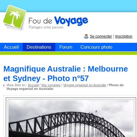
Fou de
voyage
|
Se connecter
Inscription
Accueil
Destinations
Forum
Concours photo
Magnifique Australie : Melbourne
et Sydney - Photo n°57
Vous êtes ici :
Accueil
/
Vos voyages
/
Voyage organisé en Australie
/
Photo de
Voyage organisé en Australie