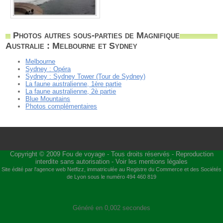
Photos autres sous-parties de Magnifique
Australie : Melbourne et Sydney
Melbourne
Sydney : Opéra
Sydney : Sydney Tower (Tour de Sydney)
La faune australienne, 1ère partie
La faune australienne, 2è partie
Blue Mountains
Photos complémentaires
Copyright © 2009
Fou de voyage
- Tous droits réservés - Reproduction
interdite sans autorisation -
Voir les mentions légales
Site édité par l'agence web
Netfizz
, immatriculée au Registre du Commerce et des Sociétés
de Lyon sous le numéro 494 460 819
Généré en 0,002 secondes