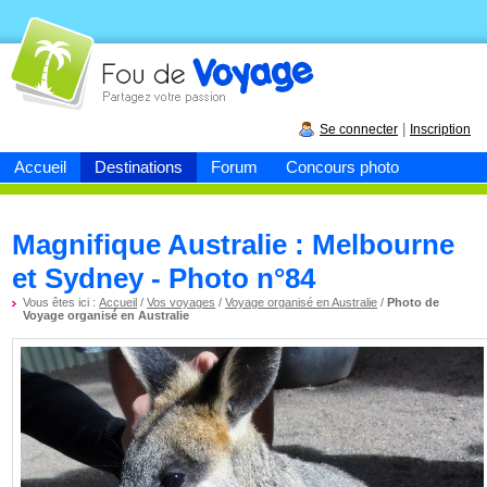
Fou de
voyage
|
Se connecter
Inscription
Accueil
Destinations
Forum
Concours photo
Magnifique Australie : Melbourne
et Sydney - Photo n°84
Vous êtes ici :
Accueil
/
Vos voyages
/
Voyage organisé en Australie
/
Photo de
Voyage organisé en Australie