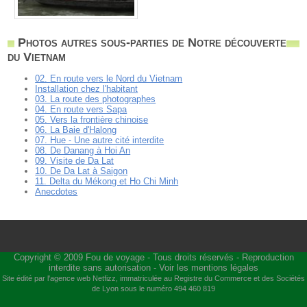
Photos autres sous-parties de Notre découverte
du Vietnam
02. En route vers le Nord du Vietnam
Installation chez l'habitant
03. La route des photographes
04. En route vers Sapa
05. Vers la frontière chinoise
06. La Baie d'Halong
07. Hue - Une autre cité interdite
08. De Danang à Hoi An
09. Visite de Da Lat
10. De Da Lat à Saigon
11. Delta du Mékong et Ho Chi Minh
Anecdotes
Copyright © 2009
Fou de voyage
- Tous droits réservés - Reproduction
interdite sans autorisation -
Voir les mentions légales
Site édité par l'agence web
Netfizz
, immatriculée au Registre du Commerce et des Sociétés
de Lyon sous le numéro 494 460 819