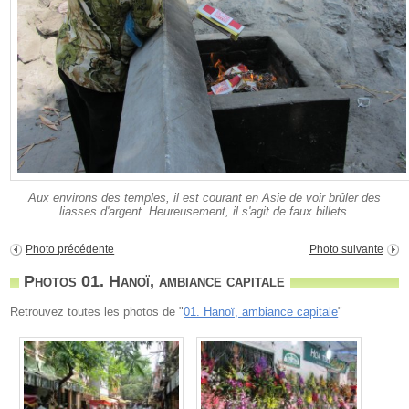
Aux environs des temples, il est courant en Asie de voir brûler des
liasses d'argent. Heureusement, il s'agit de faux billets.
Photo précédente
Photo suivante
Photos 01. Hanoï, ambiance capitale
Retrouvez toutes les photos de "
01. Hanoï, ambiance capitale
"