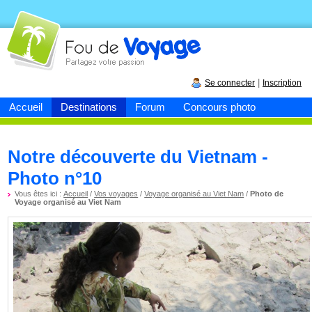
Fou de
voyage
|
Se connecter
Inscription
Accueil
Destinations
Forum
Concours photo
Notre découverte du Vietnam -
Photo n°10
Vous êtes ici :
Accueil
/
Vos voyages
/
Voyage organisé au Viet Nam
/
Photo de
Voyage organisé au Viet Nam