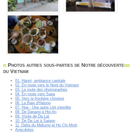
Photos autres sous-parties de Notre découverte
du Vietnam
01. Hanoï, ambiance capitale
02. En route vers le Nord du Vietnam
03. La route des photographes
04. En route vers Sapa
05. Vers la frontière chinoise
06. La Baie d'Halong
07. Hue - Une autre cité interdite
08. De Danang à Hoi An
09. Visite de Da Lat
10. De Da Lat à Saigon
11. Delta du Mékong et Ho Chi Minh
Anecdotes