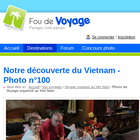
Fou de
voyage
|
Se connecter
Inscription
Accueil
Destinations
Forum
Concours photo
Notre découverte du Vietnam -
Photo n°100
Vous êtes ici :
Accueil
/
Vos voyages
/
Voyage organisé au Viet Nam
/
Photo de
Voyage organisé au Viet Nam