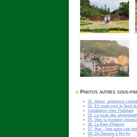
Photos autres sous-par
01. Hanoï, ambiance capita
02. En route vers le Nord 
Installation chez l'habitant
03. La route des photograp
05. Vers la frontière chinois
06. La Baie d'Halong
07. Hue - Une autre cité inte
08. De Danang à Hoi An