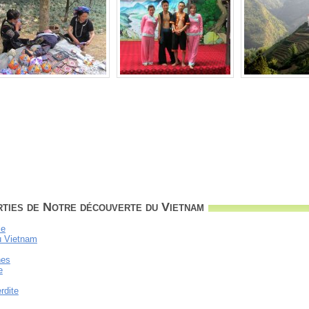
ties de Notre découverte du Vietnam
le
du Vietnam
hes
e
rdite