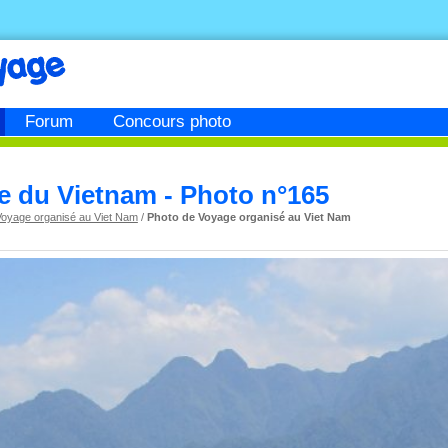
Forum
Concours photo
e du Vietnam - Photo n°165
Voyage organisé au Viet Nam
/
Photo de Voyage organisé au Viet Nam