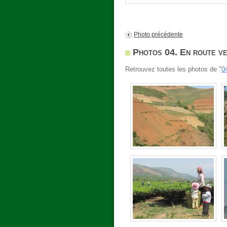
Photo précédente
Photos 04. En route v
Retrouvez toutes les photos de "
0