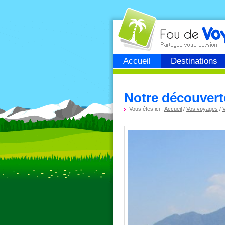
Fou de
voyage
Accueil
Destinations
Notre découvert
Vous êtes ici :
Accueil
/
Vos voyages
/