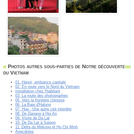
Photos autres sous-parties de Notre découverte
du Vietnam
01. Hanoï, ambiance capitale
02. En route vers le Nord du Vietnam
Installation chez l'habitant
03. La route des photographes
05. Vers la frontière chinoise
06. La Baie d'Halong
07. Hue - Une autre cité interdite
08. De Danang à Hoi An
09. Visite de Da Lat
10. De Da Lat à Saigon
11. Delta du Mékong et Ho Chi Minh
Anecdotes