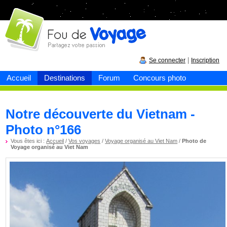
Fou de
voyage
|
Se connecter
Inscription
Accueil
Destinations
Forum
Concours photo
Notre découverte du Vietnam -
Photo n°166
Vous êtes ici :
Accueil
/
Vos voyages
/
Voyage organisé au Viet Nam
/
Photo de
Voyage organisé au Viet Nam