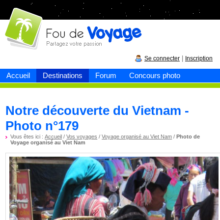
Fou de
voyage
|
Se connecter
Inscription
Accueil
Destinations
Forum
Concours photo
Notre découverte du Vietnam -
Photo n°179
Vous êtes ici :
Accueil
/
Vos voyages
/
Voyage organisé au Viet Nam
/
Photo de
Voyage organisé au Viet Nam