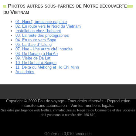
Photos autres sous-parties de Notre découverte
du Vietnam
01. Hanoï, ambiance capitale
02. En route vers le Nord du Vietnam
Installation chez l'habitant
03. La route des photographes
04. En route vers Sapa
06. La Baie d'Halong
07. Hue - Une autre cité interdite
08. De Danang à Hoi An
09. Visite de Da Lat
10. De Da Lat à Saigon
11. Delta du Mékong et Ho Chi Minh
Anecdotes
Copyright © 2009
Fou de voyage
- Tous droits réservés - Reproduction
interdite sans autorisation -
Voir les mentions légales
Site édité par l'agence web
Netfizz
, immatriculée au Registre du Commerce et des Sociétés
de Lyon sous le numéro 494 460 819
Généré en 0,010 secondes