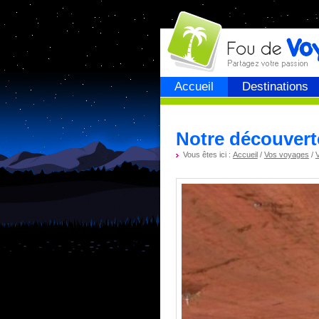
Fou de
voyage
Accueil
Destinations
Notre découvert
Vous êtes ici :
Accueil
/
Vos voyages
/