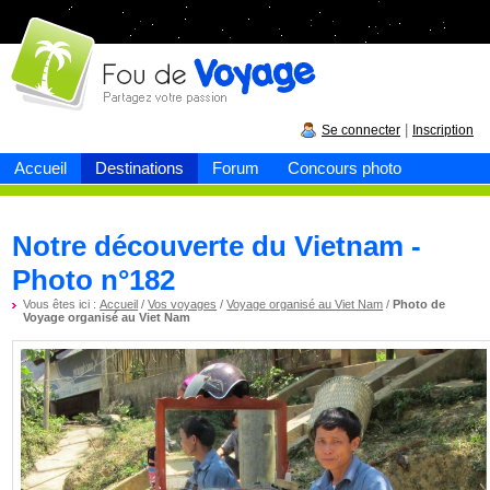
Fou de
voyage
|
Se connecter
Inscription
Accueil
Destinations
Forum
Concours photo
Notre découverte du Vietnam -
Photo n°182
Vous êtes ici :
Accueil
/
Vos voyages
/
Voyage organisé au Viet Nam
/
Photo de
Voyage organisé au Viet Nam