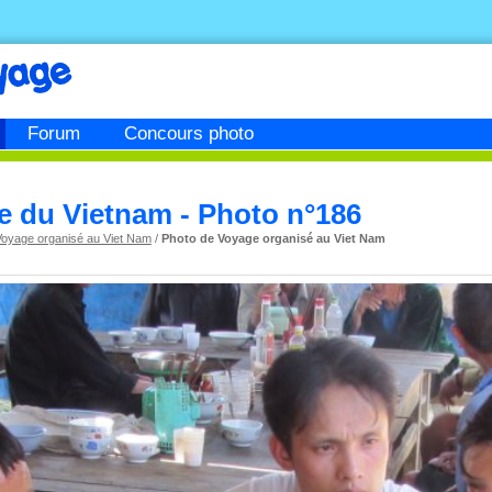
Forum
Concours photo
e du Vietnam - Photo n°186
Voyage organisé au Viet Nam
/
Photo de Voyage organisé au Viet Nam