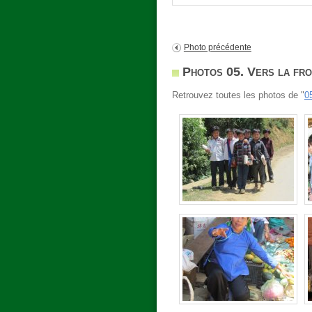
Photo précédente
Photos 05. Vers la fro
Retrouvez toutes les photos de "
05