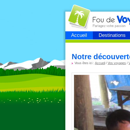
Fou de
voyage
Accueil
Destinations
Notre découvert
Vous êtes ici :
Accueil
/
Vos voyages
/