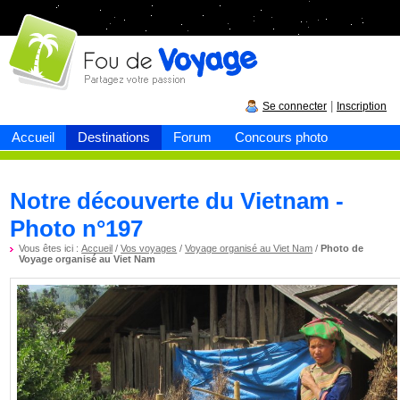
Fou de
voyage
|
Se connecter
Inscription
Accueil
Destinations
Forum
Concours photo
Notre découverte du Vietnam -
Photo n°197
Vous êtes ici :
Accueil
/
Vos voyages
/
Voyage organisé au Viet Nam
/
Photo de
Voyage organisé au Viet Nam