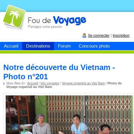
Fou de
voyage
|
Se connecter
Inscription
Accueil
Destinations
Forum
Concours photo
Notre découverte du Vietnam -
Photo n°201
Vous êtes ici :
Accueil
/
Vos voyages
/
Voyage organisé au Viet Nam
/
Photo de
Voyage organisé au Viet Nam