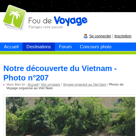
Fou de
voyage
|
Se connecter
Inscription
Accueil
Destinations
Forum
Concours photo
Notre découverte du Vietnam -
Photo n°207
Vous êtes ici :
Accueil
/
Vos voyages
/
Voyage organisé au Viet Nam
/
Photo de
Voyage organisé au Viet Nam