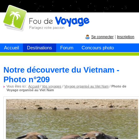
Fou de
voyage
|
Se connecter
Inscription
Accueil
Destinations
Forum
Concours photo
Notre découverte du Vietnam -
Photo n°209
Vous êtes ici :
Accueil
/
Vos voyages
/
Voyage organisé au Viet Nam
/
Photo de
Voyage organisé au Viet Nam