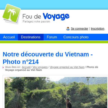
Fou de
voyage
|
Se connecter
Inscription
Accueil
Destinations
Forum
Concours photo
Notre découverte du Vietnam -
Photo n°214
Vous êtes ici :
Accueil
/
Vos voyages
/
Voyage organisé au Viet Nam
/
Photo de
Voyage organisé au Viet Nam