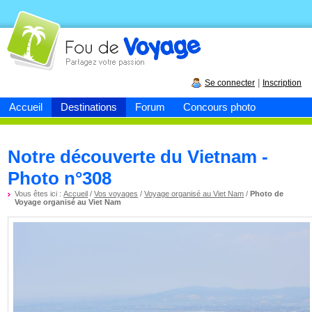
Fou de
voyage
|
Se connecter
Inscription
Accueil
Destinations
Forum
Concours photo
Notre découverte du Vietnam -
Photo n°308
Vous êtes ici :
Accueil
/
Vos voyages
/
Voyage organisé au Viet Nam
/
Photo de
Voyage organisé au Viet Nam