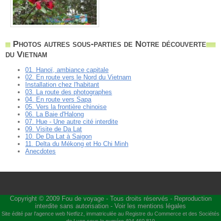
Photos autres sous-parties de Notre découverte
du Vietnam
01. Hanoï, ambiance capitale
02. En route vers le Nord du Vietnam
Installation chez l'habitant
03. La route des photographes
04. En route vers Sapa
05. Vers la frontière chinoise
06. La Baie d'Halong
07. Hue - Une autre cité interdite
09. Visite de Da Lat
10. De Da Lat à Saigon
11. Delta du Mékong et Ho Chi Minh
Anecdotes
Copyright © 2009
Fou de voyage
- Tous droits réservés - Reproduction
interdite sans autorisation -
Voir les mentions légales
Site édité par l'agence web
Netfizz
, immatriculée au Registre du Commerce et des Sociétés