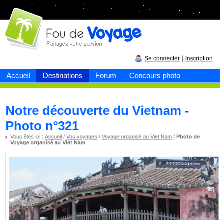
Fou de
voyage
|
Se connecter
Inscription
Accueil
Destinations
Forum
Concours photo
Notre découverte du Vietnam -
Photo n°321
Vous êtes ici :
Accueil
/
Vos voyages
/
Voyage organisé au Viet Nam
/
Photo de
Voyage organisé au Viet Nam