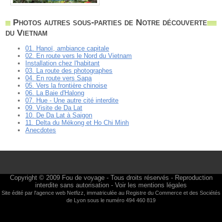
Photos autres sous-parties de Notre découverte
du Vietnam
01. Hanoï, ambiance capitale
02. En route vers le Nord du Vietnam
Installation chez l'habitant
03. La route des photographes
04. En route vers Sapa
05. Vers la frontière chinoise
06. La Baie d'Halong
07. Hue - Une autre cité interdite
09. Visite de Da Lat
10. De Da Lat à Saigon
11. Delta du Mékong et Ho Chi Minh
Anecdotes
Copyright © 2009
Fou de voyage
- Tous droits réservés - Reproduction
interdite sans autorisation -
Voir les mentions légales
Site édité par l'agence web
Netfizz
, immatriculée au Registre du Commerce et des Sociétés
de Lyon sous le numéro 494 460 819