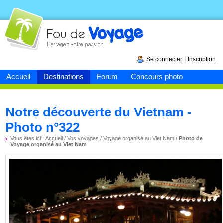
Fou de
voyage
|
Se connecter
Inscription
Accueil
Destinations
Forum
Concours photo
Notre découverte du Vietnam -
Photo n°322
Vous êtes ici :
Accueil
/
Vos voyages
/
Voyage organisé au Viet Nam
/
Photo de
Voyage organisé au Viet Nam