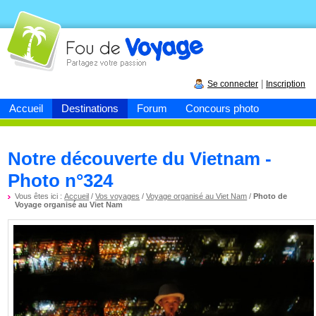
Fou de
voyage
|
Se connecter
Inscription
Accueil
Destinations
Forum
Concours photo
Notre découverte du Vietnam -
Photo n°324
Vous êtes ici :
Accueil
/
Vos voyages
/
Voyage organisé au Viet Nam
/
Photo de
Voyage organisé au Viet Nam