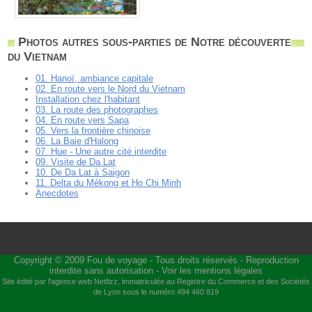
Photos autres sous-parties de Notre découverte
du Vietnam
01. Hanoï, ambiance capitale
02. En route vers le Nord du Vietnam
Installation chez l'habitant
03. La route des photographes
04. En route vers Sapa
05. Vers la frontière chinoise
06. La Baie d'Halong
07. Hue - Une autre cité interdite
09. Visite de Da Lat
10. De Da Lat à Saigon
11. Delta du Mékong et Ho Chi Minh
Anecdotes
Copyright © 2009
Fou de voyage
- Tous droits réservés - Reproduction
interdite sans autorisation -
Voir les mentions légales
Site édité par l'agence web
Netfizz
, immatriculée au Registre du Commerce et des Sociétés
de Lyon sous le numéro 494 460 819