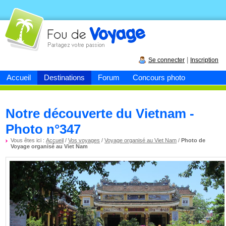
Fou de
voyage
|
Se connecter
Inscription
Accueil
Destinations
Forum
Concours photo
Notre découverte du Vietnam -
Photo n°347
Vous êtes ici :
Accueil
/
Vos voyages
/
Voyage organisé au Viet Nam
/
Photo de
Voyage organisé au Viet Nam